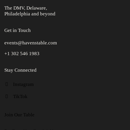
The DMV, Delaware,
Philadelphia and beyond
Get in Touch
events@havenstable.com
+1 302 546 1983
Stay Connected
Instagram
TikTok
Join Our Table