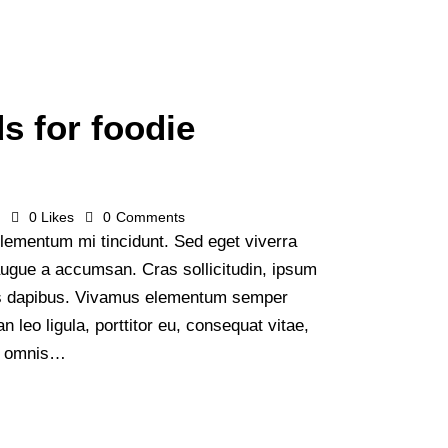
ds for foodie
s
0
Likes
0
Comments
lementum mi tincidunt. Sed eget viverra
augue a accumsan. Cras sollicitudin, ipsum
Cras dapibus. Vivamus elementum semper
n leo ligula, porttitor eu, consequat vitae,
de omnis…