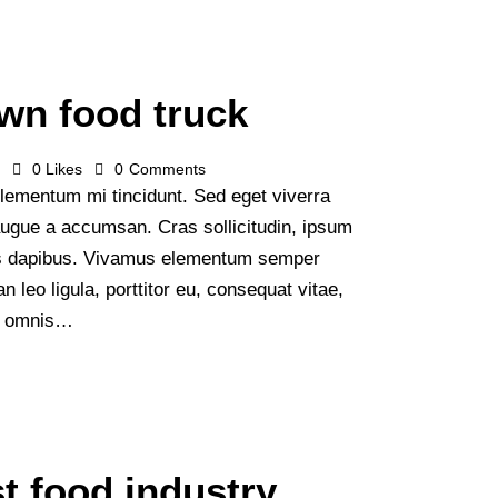
own food truck
s
0
Likes
0
Comments
lementum mi tincidunt. Sed eget viverra
augue a accumsan. Cras sollicitudin, ipsum
Cras dapibus. Vivamus elementum semper
n leo ligula, porttitor eu, consequat vitae,
de omnis…
st food industry