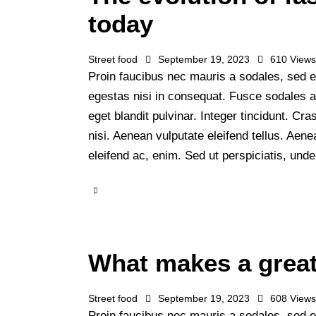
today
Street food
September 19, 2023
610
View
Proin faucibus nec mauris a sodales, sed e
egestas nisi in consequat. Fusce sodales 
eget blandit pulvinar. Integer tincidunt. 
nisi. Aenean vulputate eleifend tellus. Aenea
eleifend ac, enim. Sed ut perspiciatis, un
What makes a great
Street food
September 19, 2023
608
View
Proin faucibus nec mauris a sodales, sed e