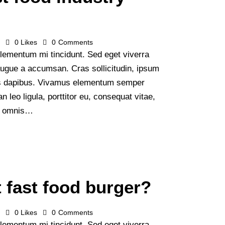
s
0
Likes
0
Comments
lementum mi tincidunt. Sed eget viverra
augue a accumsan. Cras sollicitudin, ipsum
Cras dapibus. Vivamus elementum semper
n leo ligula, porttitor eu, consequat vitae,
de omnis…
 fast food burger?
s
0
Likes
0
Comments
lementum mi tincidunt. Sed eget viverra