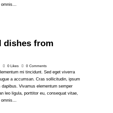
de omnis…
d dishes from
s
0
Likes
0
Comments
lementum mi tincidunt. Sed eget viverra
augue a accumsan. Cras sollicitudin, ipsum
Cras dapibus. Vivamus elementum semper
n leo ligula, porttitor eu, consequat vitae,
de omnis…